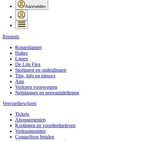
Aanmelden
Reisinfo
Routeplanner
Haltes
Lijnen
De Lijn Flex
Storingen en omleidingen
Tips, info en nieuws
App
Verloren voorwerpen
Netplannen en perronindelingen
Vervoerbewijzen
Tickets
Abonnementen
Kortingen en voordeeltarieven
Verkooppunten
Contactloos betalen