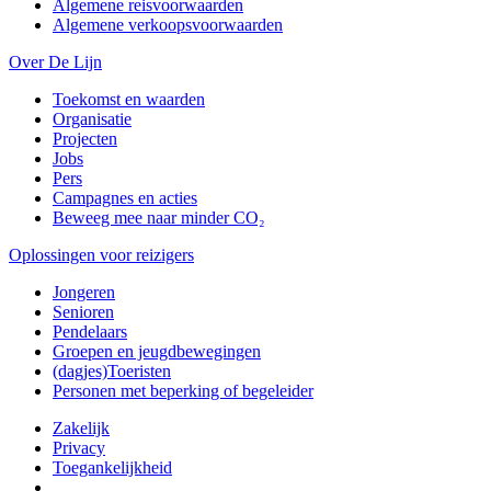
Algemene reisvoorwaarden
Algemene verkoopsvoorwaarden
Over De Lijn
Toekomst en waarden
Organisatie
Projecten
Jobs
Pers
Campagnes en acties
Beweeg mee naar minder CO₂
Oplossingen voor reizigers
Jongeren
Senioren
Pendelaars
Groepen en jeugdbewegingen
(dagjes)Toeristen
Personen met beperking of begeleider
Zakelijk
Privacy
Toegankelijkheid