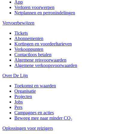
App
Verloren voorwerpen
Netplannen en perronindelingen
Vervoerbewijzen
Tickets
Abonnementen
Kortingen en voordeeltarieven
Verkooppunten
Contactloos betalen
Algemene reisvoorwaarden
Algemene verkoopsvoorwaarden
Over De Lijn
Toekomst en waarden
Organisatie
Projecten
Jobs
Pers
Campagnes en acties
Beweeg mee naar minder CO₂
Oplossingen voor reizigers