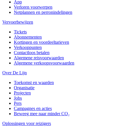
App
Verloren voorwerpen
Netplannen en perronindelingen
Vervoerbewijzen
Tickets
Abonnementen
Kortingen en voordeeltarieven
Verkooppunten
Contactloos betalen
Algemene reisvoorwaarden
Algemene verkoopsvoorwaarden
Over De Lijn
Toekomst en waarden
Organisatie
Projecten
Jobs
Pers
Campagnes en acties
Beweeg mee naar minder CO₂
Oplossingen voor reizigers