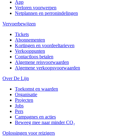
App
Verloren voorwerpen
Netplannen en perronindelingen
Vervoerbewijzen
Tickets
Abonnementen
Kortingen en voordeeltarieven
Verkooppunten
Contactloos betalen
Algemene reisvoorwaarden
Algemene verkoopsvoorwaarden
Over De Lijn
Toekomst en waarden
Organisatie
Projecten
Jobs
Pers
Campagnes en acties
Beweeg mee naar minder CO₂
Oplossingen voor reizigers