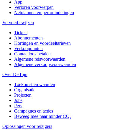
App
Verloren voorwerpen
Netplannen en perronindelingen
Vervoerbewijzen
Tickets
Abonnementen
Kortingen en voordeeltarieven
Verkooppunten
Contactloos betalen
Algemene reisvoorwaarden
Algemene verkoopsvoorwaarden
Over De Lijn
Toekomst en waarden
Organisatie
Projecten
Jobs
Pers
Campagnes en acties
Beweeg mee naar minder CO₂
Oplossingen voor reizigers