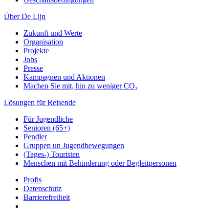
Über De Lijn
Zukunft und Werte
Organisation
Projekte
Jobs
Presse
Kampagnen und Aktionen
Machen Sie mit, hin zu weniger CO₂
Lösungen für Reisende
Für Jugendliche
Senioren (65+)
Pendler
Gruppen un Jugendbewegungen
(Tages-) Touristen
Menschen mit Behinderung oder Begleitpersonen
Profis
Datenschutz
Barrierefreiheit