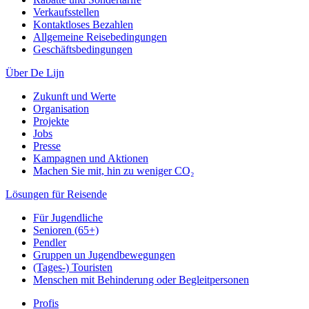
Verkaufsstellen
Kontaktloses Bezahlen
Allgemeine Reisebedingungen
Geschäftsbedingungen
Über De Lijn
Zukunft und Werte
Organisation
Projekte
Jobs
Presse
Kampagnen und Aktionen
Machen Sie mit, hin zu weniger CO₂
Lösungen für Reisende
Für Jugendliche
Senioren (65+)
Pendler
Gruppen un Jugendbewegungen
(Tages-) Touristen
Menschen mit Behinderung oder Begleitpersonen
Profis