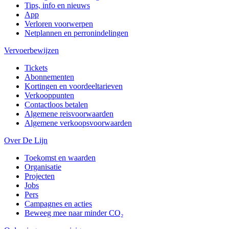
Tips, info en nieuws
App
Verloren voorwerpen
Netplannen en perronindelingen
Vervoerbewijzen
Tickets
Abonnementen
Kortingen en voordeeltarieven
Verkooppunten
Contactloos betalen
Algemene reisvoorwaarden
Algemene verkoopsvoorwaarden
Over De Lijn
Toekomst en waarden
Organisatie
Projecten
Jobs
Pers
Campagnes en acties
Beweeg mee naar minder CO₂