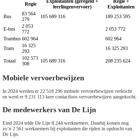
Exploitanten (geregeld +
Regie +
Regie
leerlingenvervoer)
Exploitanten
83 564
Bus
105 689 316
189 253 595
279
2 053
E-bus
2 053 772
772
Trambus
602 964
602 964
16 325
Tram
16 325 293
293
102 573
Totaal
105 689 316
208 235 624
308
Mobiele vervoerbewijzen
In 2024 werden er 22 518 296 mobiele vervoerbewijzen verkocht
en werd er 9 231 113 keer contactloos vervoerbewijzen aangekocht.
De medewerkers van De Lijn
Eind 2024 telde De Lijn 8 244 werknemers. Daarbij komen nog
zo’n 2 561 werknemers bij exploitanten die rijden in opdracht van
De Lijn.