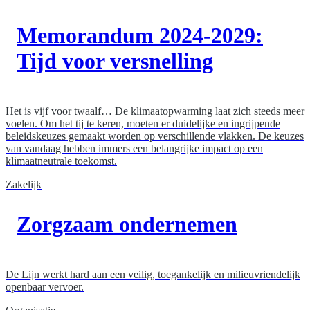
Memorandum 2024-2029:
Tijd voor versnelling
Het is vijf voor twaalf… De klimaatopwarming laat zich steeds meer
voelen. Om het tij te keren, moeten er duidelijke en ingrijpende
beleidskeuzes gemaakt worden op verschillende vlakken. De keuzes
van vandaag hebben immers een belangrijke impact op een
klimaatneutrale toekomst.
Zakelijk
Zorgzaam ondernemen
De Lijn werkt hard aan een veilig, toegankelijk en milieuvriendelijk
openbaar vervoer.