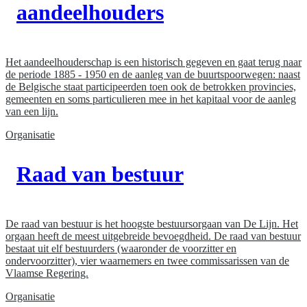
aandeelhouders
Het aandeelhouderschap is een historisch gegeven en gaat terug naar
de periode 1885 - 1950 en de aanleg van de buurtspoorwegen: naast
de Belgische staat participeerden toen ook de betrokken provincies,
gemeenten en soms particulieren mee in het kapitaal voor de aanleg
van een lijn.
Organisatie
Raad van bestuur
De raad van bestuur is het hoogste bestuursorgaan van De Lijn. Het
orgaan heeft de meest uitgebreide bevoegdheid. De raad van bestuur
bestaat uit elf bestuurders (waaronder de voorzitter en
ondervoorzitter), vier waarnemers en twee commissarissen van de
Vlaamse Regering.
Organisatie