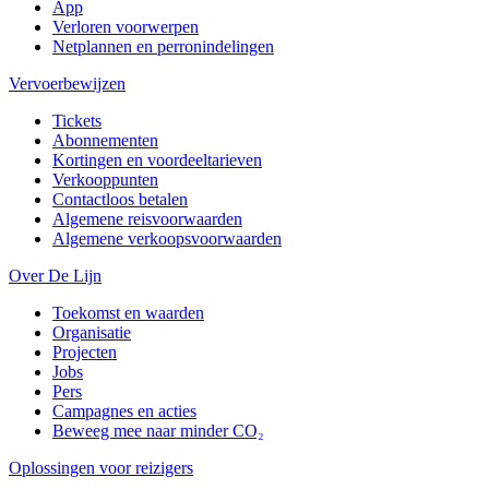
App
Verloren voorwerpen
Netplannen en perronindelingen
Vervoerbewijzen
Tickets
Abonnementen
Kortingen en voordeeltarieven
Verkooppunten
Contactloos betalen
Algemene reisvoorwaarden
Algemene verkoopsvoorwaarden
Over De Lijn
Toekomst en waarden
Organisatie
Projecten
Jobs
Pers
Campagnes en acties
Beweeg mee naar minder CO₂
Oplossingen voor reizigers