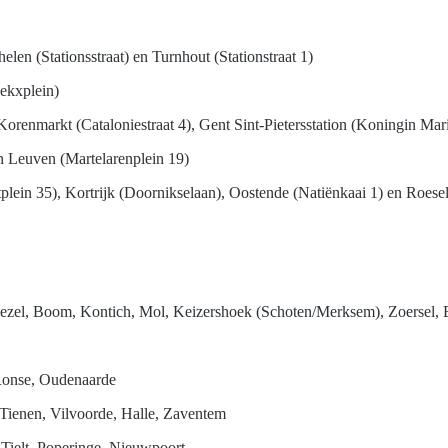
len (Stationsstraat) en Turnhout (Stationstraat 1)
ekxplein)
Korenmarkt (Cataloniestraat 4), Gent Sint-Pietersstation (Koningin Mar
n Leuven (Martelarenplein 19)
tplein 35), Kortrijk (Doornikselaan), Oostende (Natiënkaai 1) en Roes
wezel, Boom, Kontich, Mol, Keizershoek (
Schoten/Merksem)
, Zoersel,
Ronse, Oudenaarde
Tienen, Vilvoorde, Halle, Zaventem
 Tielt, Poperinge, Nieuwpoort