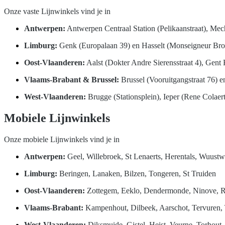
Onze vaste Lijnwinkels vind je in
Antwerpen:
Antwerpen Centraal Station (Pelikaanstraat), Meche
Limburg:
Genk (Europalaan 39) en Hasselt (Monseigneur Bro
Oost-Vlaanderen:
Aalst (Dokter Andre Sierensstraat 4), Gent 
Vlaams-Brabant & Brussel:
Brussel (Vooruitgangstraat 76) e
West-Vlaanderen:
Brugge (Stationsplein), Ieper (Rene Colaer
Mobiele Lijnwinkels
Onze mobiele Lijnwinkels vind je in
Antwerpen:
Geel, Willebroek, St Lenaerts, Herentals, Wuust
Limburg:
Beringen, Lanaken, Bilzen, Tongeren, St Truiden
Oost-Vlaanderen:
Zottegem, Eeklo, Dendermonde, Ninove, 
Vlaams-Brabant:
Kampenhout, Dilbeek, Aarschot, Tervuren, 
West-Vlaanderen:
Diksmuide, Gistel, Heist, Veurne, Torhout,