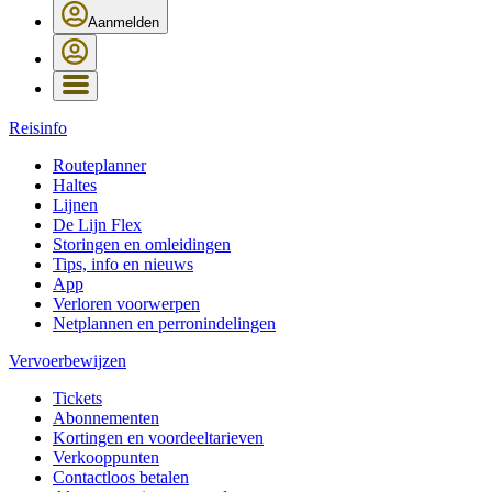
Aanmelden
Reisinfo
Routeplanner
Haltes
Lijnen
De Lijn Flex
Storingen en omleidingen
Tips, info en nieuws
App
Verloren voorwerpen
Netplannen en perronindelingen
Vervoerbewijzen
Tickets
Abonnementen
Kortingen en voordeeltarieven
Verkooppunten
Contactloos betalen