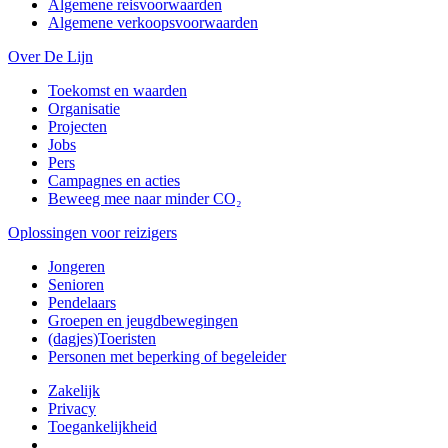
Algemene reisvoorwaarden
Algemene verkoopsvoorwaarden
Over De Lijn
Toekomst en waarden
Organisatie
Projecten
Jobs
Pers
Campagnes en acties
Beweeg mee naar minder CO₂
Oplossingen voor reizigers
Jongeren
Senioren
Pendelaars
Groepen en jeugdbewegingen
(dagjes)Toeristen
Personen met beperking of begeleider
Zakelijk
Privacy
Toegankelijkheid