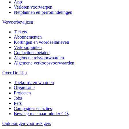
App
Verloren voorwerpen
Netplannen en perronindelingen
Vervoerbewijzen
Tickets
Abonnementen
Kortingen en voordeeltarieven
Verkooppunten
Contactloos betalen
Algemene reisvoorwaarden
Algemene verkoopsvoorwaarden
Over De Lijn
Toekomst en waarden
Organisatie
Projecten
Jobs
Pers
Campagnes en acties
Beweeg mee naar minder CO₂
Oplossingen voor reizigers