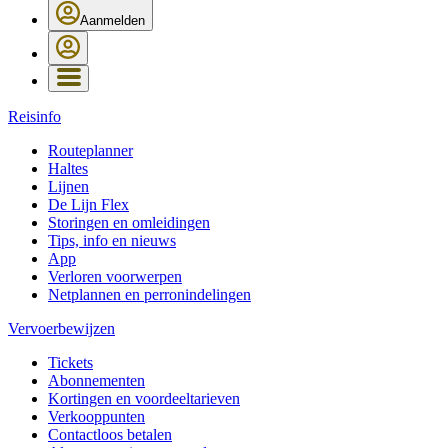
Aanmelden
Reisinfo
Routeplanner
Haltes
Lijnen
De Lijn Flex
Storingen en omleidingen
Tips, info en nieuws
App
Verloren voorwerpen
Netplannen en perronindelingen
Vervoerbewijzen
Tickets
Abonnementen
Kortingen en voordeeltarieven
Verkooppunten
Contactloos betalen