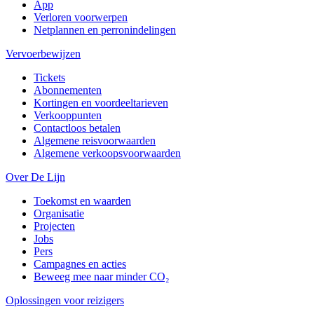
App
Verloren voorwerpen
Netplannen en perronindelingen
Vervoerbewijzen
Tickets
Abonnementen
Kortingen en voordeeltarieven
Verkooppunten
Contactloos betalen
Algemene reisvoorwaarden
Algemene verkoopsvoorwaarden
Over De Lijn
Toekomst en waarden
Organisatie
Projecten
Jobs
Pers
Campagnes en acties
Beweeg mee naar minder CO₂
Oplossingen voor reizigers