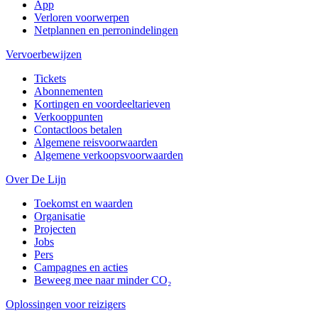
App
Verloren voorwerpen
Netplannen en perronindelingen
Vervoerbewijzen
Tickets
Abonnementen
Kortingen en voordeeltarieven
Verkooppunten
Contactloos betalen
Algemene reisvoorwaarden
Algemene verkoopsvoorwaarden
Over De Lijn
Toekomst en waarden
Organisatie
Projecten
Jobs
Pers
Campagnes en acties
Beweeg mee naar minder CO₂
Oplossingen voor reizigers