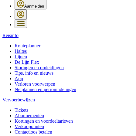
Aanmelden
Reisinfo
Routeplanner
Haltes
Lijnen
De Lijn Flex
Storingen en omleidingen
Tips, info en nieuws
App
Verloren voorwerpen
Netplannen en perronindelingen
Vervoerbewijzen
Tickets
Abonnementen
Kortingen en voordeeltarieven
Verkooppunten
Contactloos betalen