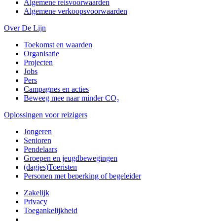
Algemene reisvoorwaarden
Algemene verkoopsvoorwaarden
Over De Lijn
Toekomst en waarden
Organisatie
Projecten
Jobs
Pers
Campagnes en acties
Beweeg mee naar minder CO₂
Oplossingen voor reizigers
Jongeren
Senioren
Pendelaars
Groepen en jeugdbewegingen
(dagjes)Toeristen
Personen met beperking of begeleider
Zakelijk
Privacy
Toegankelijkheid