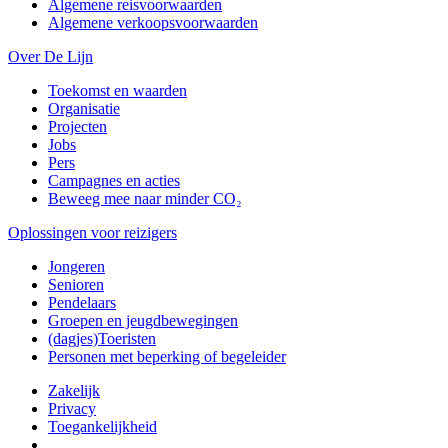
Algemene reisvoorwaarden
Algemene verkoopsvoorwaarden
Over De Lijn
Toekomst en waarden
Organisatie
Projecten
Jobs
Pers
Campagnes en acties
Beweeg mee naar minder CO₂
Oplossingen voor reizigers
Jongeren
Senioren
Pendelaars
Groepen en jeugdbewegingen
(dagjes)Toeristen
Personen met beperking of begeleider
Zakelijk
Privacy
Toegankelijkheid