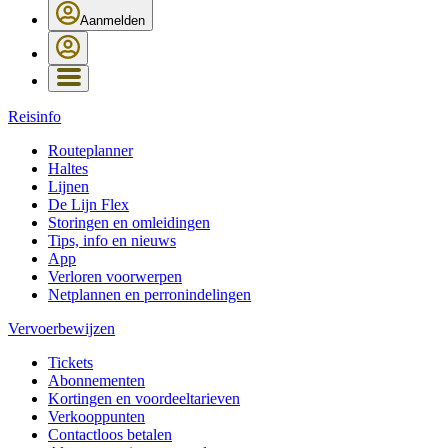
Aanmelden
Reisinfo
Routeplanner
Haltes
Lijnen
De Lijn Flex
Storingen en omleidingen
Tips, info en nieuws
App
Verloren voorwerpen
Netplannen en perronindelingen
Vervoerbewijzen
Tickets
Abonnementen
Kortingen en voordeeltarieven
Verkooppunten
Contactloos betalen