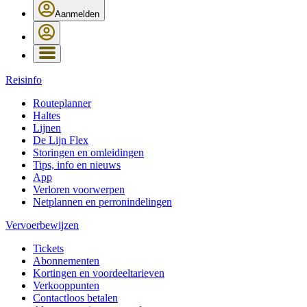
Aanmelden
Reisinfo
Routeplanner
Haltes
Lijnen
De Lijn Flex
Storingen en omleidingen
Tips, info en nieuws
App
Verloren voorwerpen
Netplannen en perronindelingen
Vervoerbewijzen
Tickets
Abonnementen
Kortingen en voordeeltarieven
Verkooppunten
Contactloos betalen