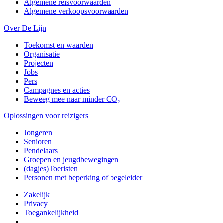
Algemene reisvoorwaarden
Algemene verkoopsvoorwaarden
Over De Lijn
Toekomst en waarden
Organisatie
Projecten
Jobs
Pers
Campagnes en acties
Beweeg mee naar minder CO₂
Oplossingen voor reizigers
Jongeren
Senioren
Pendelaars
Groepen en jeugdbewegingen
(dagjes)Toeristen
Personen met beperking of begeleider
Zakelijk
Privacy
Toegankelijkheid