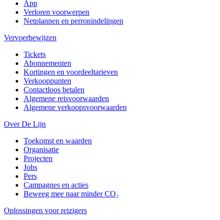
App
Verloren voorwerpen
Netplannen en perronindelingen
Vervoerbewijzen
Tickets
Abonnementen
Kortingen en voordeeltarieven
Verkooppunten
Contactloos betalen
Algemene reisvoorwaarden
Algemene verkoopsvoorwaarden
Over De Lijn
Toekomst en waarden
Organisatie
Projecten
Jobs
Pers
Campagnes en acties
Beweeg mee naar minder CO₂
Oplossingen voor reizigers