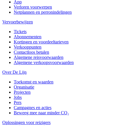
App
Verloren voorwerpen
Netplannen en perronindelingen
Vervoerbewijzen
Tickets
Abonnementen
Kortingen en voordeeltarieven
Verkooppunten
Contactloos betalen
Algemene reisvoorwaarden
Algemene verkoopsvoorwaarden
Over De Lijn
Toekomst en waarden
Organisatie
Projecten
Jobs
Pers
Campagnes en acties
Beweeg mee naar minder CO₂
Oplossingen voor reizigers