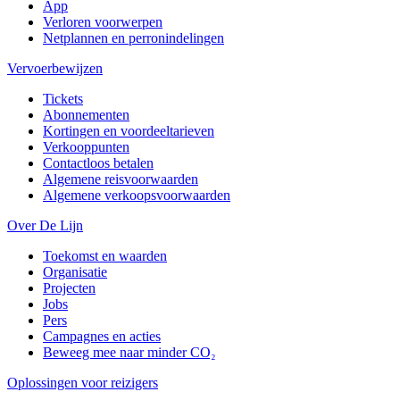
App
Verloren voorwerpen
Netplannen en perronindelingen
Vervoerbewijzen
Tickets
Abonnementen
Kortingen en voordeeltarieven
Verkooppunten
Contactloos betalen
Algemene reisvoorwaarden
Algemene verkoopsvoorwaarden
Over De Lijn
Toekomst en waarden
Organisatie
Projecten
Jobs
Pers
Campagnes en acties
Beweeg mee naar minder CO₂
Oplossingen voor reizigers