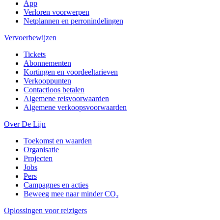
App
Verloren voorwerpen
Netplannen en perronindelingen
Vervoerbewijzen
Tickets
Abonnementen
Kortingen en voordeeltarieven
Verkooppunten
Contactloos betalen
Algemene reisvoorwaarden
Algemene verkoopsvoorwaarden
Over De Lijn
Toekomst en waarden
Organisatie
Projecten
Jobs
Pers
Campagnes en acties
Beweeg mee naar minder CO₂
Oplossingen voor reizigers