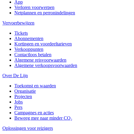
App
Verloren voorwerpen
Netplannen en perronindelingen
Vervoerbewijzen
Tickets
Abonnementen
Kortingen en voordeeltarieven
Verkooppunten
Contactloos betalen
Algemene reisvoorwaarden
Algemene verkoopsvoorwaarden
Over De Lijn
Toekomst en waarden
Organisatie
Projecten
Jobs
Pers
Campagnes en acties
Beweeg mee naar minder CO₂
Oplossingen voor reizigers