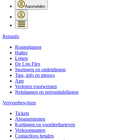
Aanmelden
Reisinfo
Routeplanner
Haltes
Lijnen
De Lijn Flex
Storingen en omleidingen
Tips, info en nieuws
App
Verloren voorwerpen
Netplannen en perronindelingen
Vervoerbewijzen
Tickets
Abonnementen
Kortingen en voordeeltarieven
Verkooppunten
Contactloos betalen