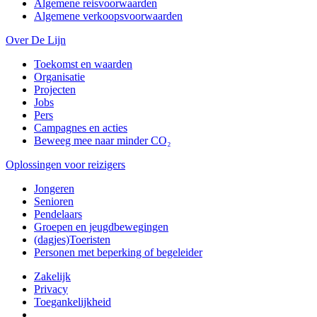
Algemene reisvoorwaarden
Algemene verkoopsvoorwaarden
Over De Lijn
Toekomst en waarden
Organisatie
Projecten
Jobs
Pers
Campagnes en acties
Beweeg mee naar minder CO₂
Oplossingen voor reizigers
Jongeren
Senioren
Pendelaars
Groepen en jeugdbewegingen
(dagjes)Toeristen
Personen met beperking of begeleider
Zakelijk
Privacy
Toegankelijkheid