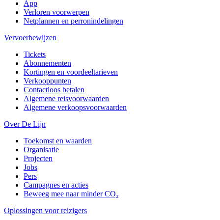
App
Verloren voorwerpen
Netplannen en perronindelingen
Vervoerbewijzen
Tickets
Abonnementen
Kortingen en voordeeltarieven
Verkooppunten
Contactloos betalen
Algemene reisvoorwaarden
Algemene verkoopsvoorwaarden
Over De Lijn
Toekomst en waarden
Organisatie
Projecten
Jobs
Pers
Campagnes en acties
Beweeg mee naar minder CO₂
Oplossingen voor reizigers