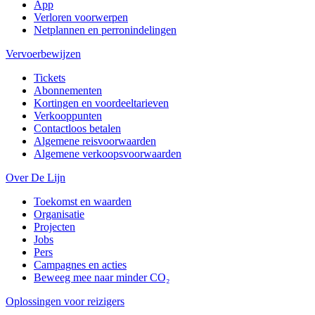
App
Verloren voorwerpen
Netplannen en perronindelingen
Vervoerbewijzen
Tickets
Abonnementen
Kortingen en voordeeltarieven
Verkooppunten
Contactloos betalen
Algemene reisvoorwaarden
Algemene verkoopsvoorwaarden
Over De Lijn
Toekomst en waarden
Organisatie
Projecten
Jobs
Pers
Campagnes en acties
Beweeg mee naar minder CO₂
Oplossingen voor reizigers