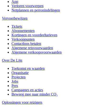
App
Verloren voorwerpen
Netplannen en perronindelingen
Vervoerbewijzen
Tickets
Abonnementen
Kortingen en voordeeltarieven
Verkooppunten
Contactloos betalen
Algemene reisvoorwaarden
Algemene verkoopsvoorwaarden
Over De Lijn
Toekomst en waarden
Organisatie
Projecten
Jobs
Pers
Campagnes en acties
Beweeg mee naar minder CO₂
Oplossingen voor reizigers