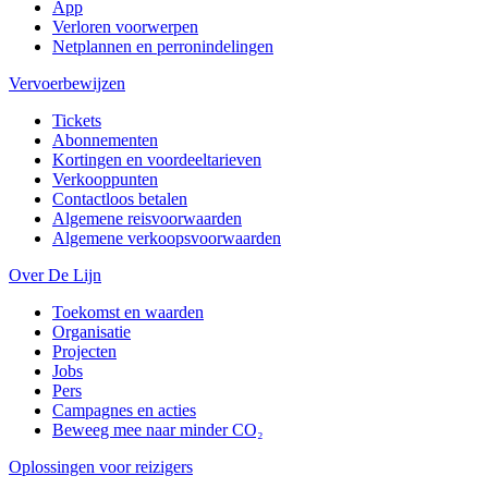
App
Verloren voorwerpen
Netplannen en perronindelingen
Vervoerbewijzen
Tickets
Abonnementen
Kortingen en voordeeltarieven
Verkooppunten
Contactloos betalen
Algemene reisvoorwaarden
Algemene verkoopsvoorwaarden
Over De Lijn
Toekomst en waarden
Organisatie
Projecten
Jobs
Pers
Campagnes en acties
Beweeg mee naar minder CO₂
Oplossingen voor reizigers