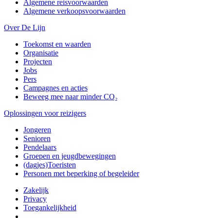
Algemene reisvoorwaarden
Algemene verkoopsvoorwaarden
Over De Lijn
Toekomst en waarden
Organisatie
Projecten
Jobs
Pers
Campagnes en acties
Beweeg mee naar minder CO₂
Oplossingen voor reizigers
Jongeren
Senioren
Pendelaars
Groepen en jeugdbewegingen
(dagjes)Toeristen
Personen met beperking of begeleider
Zakelijk
Privacy
Toegankelijkheid