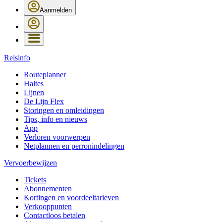
Aanmelden
Reisinfo
Routeplanner
Haltes
Lijnen
De Lijn Flex
Storingen en omleidingen
Tips, info en nieuws
App
Verloren voorwerpen
Netplannen en perronindelingen
Vervoerbewijzen
Tickets
Abonnementen
Kortingen en voordeeltarieven
Verkooppunten
Contactloos betalen