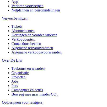
App
Verloren voorwerpen
Netplannen en perronindelingen
Vervoerbewijzen
Tickets
Abonnementen
Kortingen en voordeeltarieven
Verkooppunten
Contactloos betalen
Algemene reisvoorwaarden
Algemene verkoopsvoorwaarden
Over De Lijn
Toekomst en waarden
Organisatie
Projecten
Jobs
Pers
Campagnes en acties
Beweeg mee naar minder CO₂
Oplossingen voor reizigers