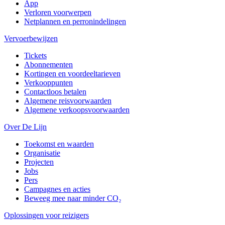
App
Verloren voorwerpen
Netplannen en perronindelingen
Vervoerbewijzen
Tickets
Abonnementen
Kortingen en voordeeltarieven
Verkooppunten
Contactloos betalen
Algemene reisvoorwaarden
Algemene verkoopsvoorwaarden
Over De Lijn
Toekomst en waarden
Organisatie
Projecten
Jobs
Pers
Campagnes en acties
Beweeg mee naar minder CO₂
Oplossingen voor reizigers