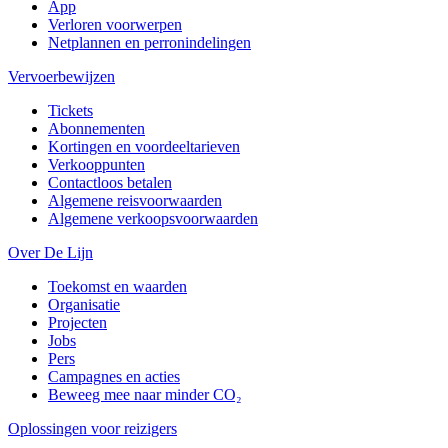
App
Verloren voorwerpen
Netplannen en perronindelingen
Vervoerbewijzen
Tickets
Abonnementen
Kortingen en voordeeltarieven
Verkooppunten
Contactloos betalen
Algemene reisvoorwaarden
Algemene verkoopsvoorwaarden
Over De Lijn
Toekomst en waarden
Organisatie
Projecten
Jobs
Pers
Campagnes en acties
Beweeg mee naar minder CO₂
Oplossingen voor reizigers