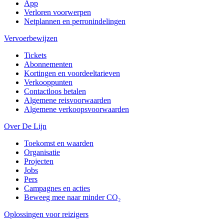
App
Verloren voorwerpen
Netplannen en perronindelingen
Vervoerbewijzen
Tickets
Abonnementen
Kortingen en voordeeltarieven
Verkooppunten
Contactloos betalen
Algemene reisvoorwaarden
Algemene verkoopsvoorwaarden
Over De Lijn
Toekomst en waarden
Organisatie
Projecten
Jobs
Pers
Campagnes en acties
Beweeg mee naar minder CO₂
Oplossingen voor reizigers