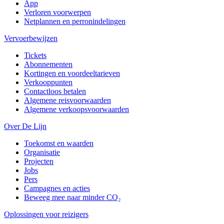
App
Verloren voorwerpen
Netplannen en perronindelingen
Vervoerbewijzen
Tickets
Abonnementen
Kortingen en voordeeltarieven
Verkooppunten
Contactloos betalen
Algemene reisvoorwaarden
Algemene verkoopsvoorwaarden
Over De Lijn
Toekomst en waarden
Organisatie
Projecten
Jobs
Pers
Campagnes en acties
Beweeg mee naar minder CO₂
Oplossingen voor reizigers