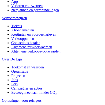
App
Verloren voorwerpen
Netplannen en perronindelingen
Vervoerbewijzen
Tickets
Abonnementen
Kortingen en voordeeltarieven
Verkooppunten
Contactloos betalen
Algemene reisvoorwaarden
Algemene verkoopsvoorwaarden
Over De Lijn
Toekomst en waarden
Organisatie
Projecten
Jobs
Pers
Campagnes en acties
Beweeg mee naar minder CO₂
Oplossingen voor reizigers