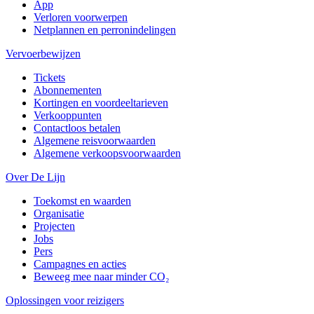
App
Verloren voorwerpen
Netplannen en perronindelingen
Vervoerbewijzen
Tickets
Abonnementen
Kortingen en voordeeltarieven
Verkooppunten
Contactloos betalen
Algemene reisvoorwaarden
Algemene verkoopsvoorwaarden
Over De Lijn
Toekomst en waarden
Organisatie
Projecten
Jobs
Pers
Campagnes en acties
Beweeg mee naar minder CO₂
Oplossingen voor reizigers