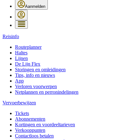
Aanmelden
Reisinfo
Routeplanner
Haltes
Lijnen
De Lijn Flex
Storingen en omleidingen
Tips, info en nieuws
App
Verloren voorwerpen
Netplannen en perronindelingen
Vervoerbewijzen
Tickets
Abonnementen
Kortingen en voordeeltarieven
Verkooppunten
Contactloos betalen