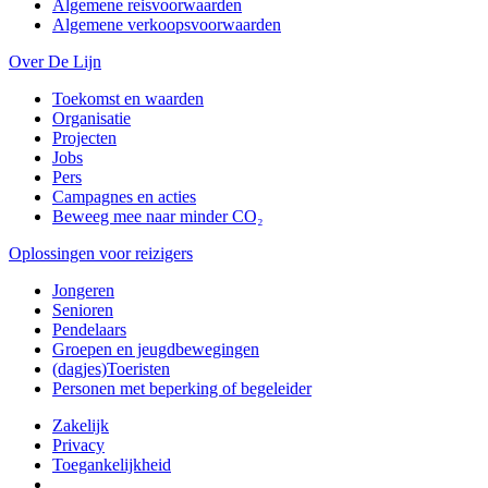
Algemene reisvoorwaarden
Algemene verkoopsvoorwaarden
Over De Lijn
Toekomst en waarden
Organisatie
Projecten
Jobs
Pers
Campagnes en acties
Beweeg mee naar minder CO₂
Oplossingen voor reizigers
Jongeren
Senioren
Pendelaars
Groepen en jeugdbewegingen
(dagjes)Toeristen
Personen met beperking of begeleider
Zakelijk
Privacy
Toegankelijkheid