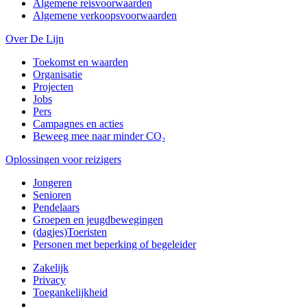
Algemene reisvoorwaarden
Algemene verkoopsvoorwaarden
Over De Lijn
Toekomst en waarden
Organisatie
Projecten
Jobs
Pers
Campagnes en acties
Beweeg mee naar minder CO₂
Oplossingen voor reizigers
Jongeren
Senioren
Pendelaars
Groepen en jeugdbewegingen
(dagjes)Toeristen
Personen met beperking of begeleider
Zakelijk
Privacy
Toegankelijkheid