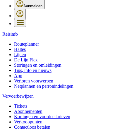
Aanmelden
Reisinfo
Routeplanner
Haltes
Lijnen
De Lijn Flex
Storingen en omleidingen
Tips, info en nieuws
App
Verloren voorwerpen
Netplannen en perronindelingen
Vervoerbewijzen
Tickets
Abonnementen
Kortingen en voordeeltarieven
Verkooppunten
Contactloos betalen