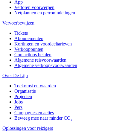
App
Verloren voorwerpen
Netplannen en perronindelingen
Vervoerbewijzen
Tickets
Abonnementen
Kortingen en voordeeltarieven
Verkooppunten
Contactloos betalen
Algemene reisvoorwaarden
Algemene verkoopsvoorwaarden
Over De Lijn
Toekomst en waarden
Organisatie
Projecten
Jobs
Pers
Campagnes en acties
Beweeg mee naar minder CO₂
Oplossingen voor reizigers