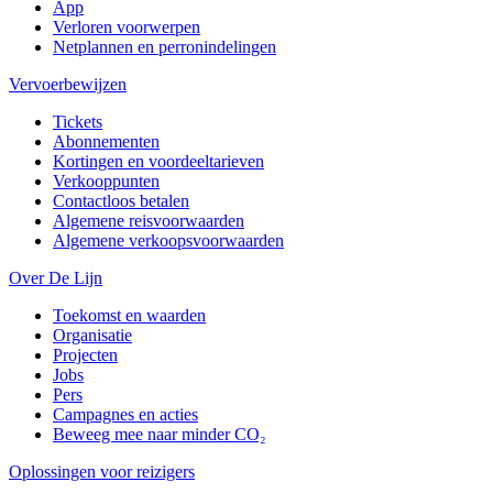
App
Verloren voorwerpen
Netplannen en perronindelingen
Vervoerbewijzen
Tickets
Abonnementen
Kortingen en voordeeltarieven
Verkooppunten
Contactloos betalen
Algemene reisvoorwaarden
Algemene verkoopsvoorwaarden
Over De Lijn
Toekomst en waarden
Organisatie
Projecten
Jobs
Pers
Campagnes en acties
Beweeg mee naar minder CO₂
Oplossingen voor reizigers