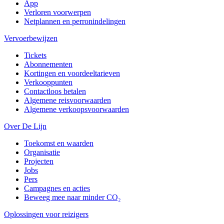
App
Verloren voorwerpen
Netplannen en perronindelingen
Vervoerbewijzen
Tickets
Abonnementen
Kortingen en voordeeltarieven
Verkooppunten
Contactloos betalen
Algemene reisvoorwaarden
Algemene verkoopsvoorwaarden
Over De Lijn
Toekomst en waarden
Organisatie
Projecten
Jobs
Pers
Campagnes en acties
Beweeg mee naar minder CO₂
Oplossingen voor reizigers