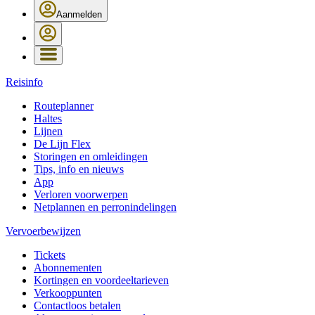
Aanmelden
Reisinfo
Routeplanner
Haltes
Lijnen
De Lijn Flex
Storingen en omleidingen
Tips, info en nieuws
App
Verloren voorwerpen
Netplannen en perronindelingen
Vervoerbewijzen
Tickets
Abonnementen
Kortingen en voordeeltarieven
Verkooppunten
Contactloos betalen