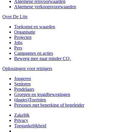
Algemene reisvoorwaarden
Algemene verkoopsvoorwaarden
Over De Lijn
Toekomst en waarden
Organisatie
Projecten
Jobs
Pers
Campagnes en acties
Beweeg mee naar minder CO₂
Oplossingen voor reizigers
Jongeren
Senioren
Pendelaars
Groepen en jeugdbewegingen
(dagjes)Toeristen
Personen met beperking of begeleider
Zakelijk
Privacy
Toegankelijkheid