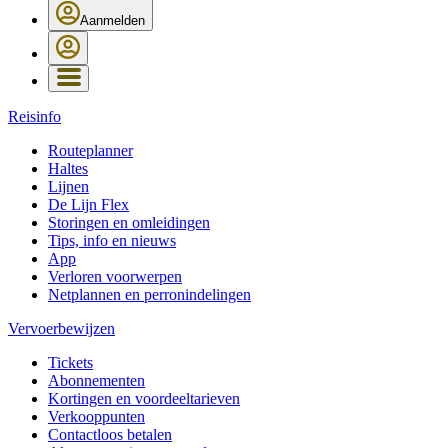
Aanmelden
Reisinfo
Routeplanner
Haltes
Lijnen
De Lijn Flex
Storingen en omleidingen
Tips, info en nieuws
App
Verloren voorwerpen
Netplannen en perronindelingen
Vervoerbewijzen
Tickets
Abonnementen
Kortingen en voordeeltarieven
Verkooppunten
Contactloos betalen