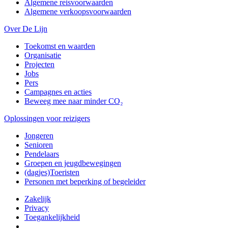
Algemene reisvoorwaarden
Algemene verkoopsvoorwaarden
Over De Lijn
Toekomst en waarden
Organisatie
Projecten
Jobs
Pers
Campagnes en acties
Beweeg mee naar minder CO₂
Oplossingen voor reizigers
Jongeren
Senioren
Pendelaars
Groepen en jeugdbewegingen
(dagjes)Toeristen
Personen met beperking of begeleider
Zakelijk
Privacy
Toegankelijkheid