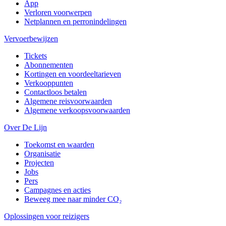
App
Verloren voorwerpen
Netplannen en perronindelingen
Vervoerbewijzen
Tickets
Abonnementen
Kortingen en voordeeltarieven
Verkooppunten
Contactloos betalen
Algemene reisvoorwaarden
Algemene verkoopsvoorwaarden
Over De Lijn
Toekomst en waarden
Organisatie
Projecten
Jobs
Pers
Campagnes en acties
Beweeg mee naar minder CO₂
Oplossingen voor reizigers