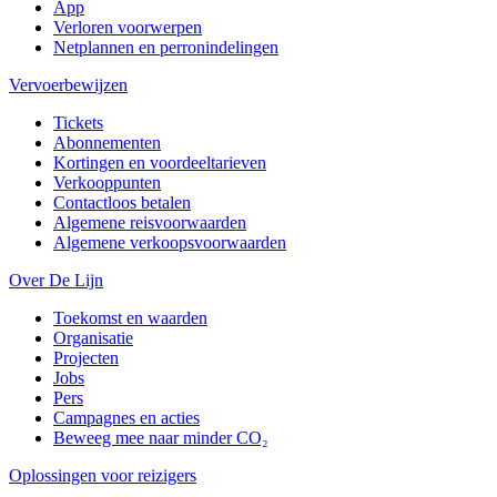
App
Verloren voorwerpen
Netplannen en perronindelingen
Vervoerbewijzen
Tickets
Abonnementen
Kortingen en voordeeltarieven
Verkooppunten
Contactloos betalen
Algemene reisvoorwaarden
Algemene verkoopsvoorwaarden
Over De Lijn
Toekomst en waarden
Organisatie
Projecten
Jobs
Pers
Campagnes en acties
Beweeg mee naar minder CO₂
Oplossingen voor reizigers