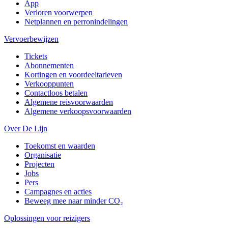
App
Verloren voorwerpen
Netplannen en perronindelingen
Vervoerbewijzen
Tickets
Abonnementen
Kortingen en voordeeltarieven
Verkooppunten
Contactloos betalen
Algemene reisvoorwaarden
Algemene verkoopsvoorwaarden
Over De Lijn
Toekomst en waarden
Organisatie
Projecten
Jobs
Pers
Campagnes en acties
Beweeg mee naar minder CO₂
Oplossingen voor reizigers