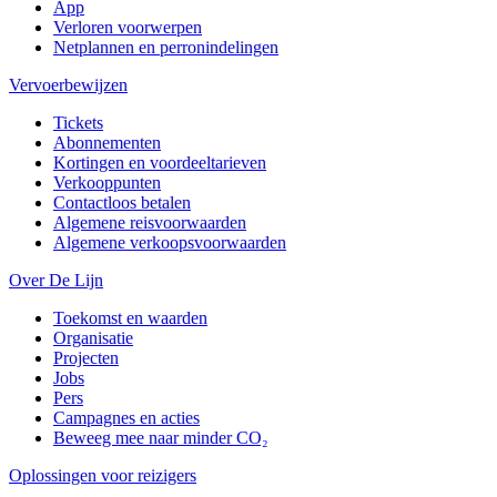
App
Verloren voorwerpen
Netplannen en perronindelingen
Vervoerbewijzen
Tickets
Abonnementen
Kortingen en voordeeltarieven
Verkooppunten
Contactloos betalen
Algemene reisvoorwaarden
Algemene verkoopsvoorwaarden
Over De Lijn
Toekomst en waarden
Organisatie
Projecten
Jobs
Pers
Campagnes en acties
Beweeg mee naar minder CO₂
Oplossingen voor reizigers