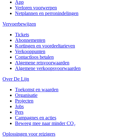
App
Verloren voorwerpen
Netplannen en perronindelingen
Vervoerbewijzen
Tickets
Abonnementen
Kortingen en voordeeltarieven
Verkooppunten
Contactloos betalen
Algemene reisvoorwaarden
Algemene verkoopsvoorwaarden
Over De Lijn
Toekomst en waarden
Organisatie
Projecten
Jobs
Pers
Campagnes en acties
Beweeg mee naar minder CO₂
Oplossingen voor reizigers