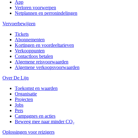
App
Verloren voorwerpen
Netplannen en perronindelingen
Vervoerbewijzen
Tickets
Abonnementen
Kortingen en voordeeltarieven
Verkooppunten
Contactloos betalen
Algemene reisvoorwaarden
Algemene verkoopsvoorwaarden
Over De Lijn
Toekomst en waarden
Organisatie
Projecten
Jobs
Pers
Campagnes en acties
Beweeg mee naar minder CO₂
Oplossingen voor reizigers