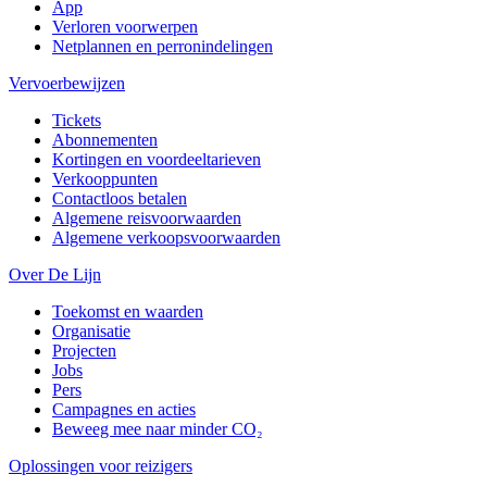
App
Verloren voorwerpen
Netplannen en perronindelingen
Vervoerbewijzen
Tickets
Abonnementen
Kortingen en voordeeltarieven
Verkooppunten
Contactloos betalen
Algemene reisvoorwaarden
Algemene verkoopsvoorwaarden
Over De Lijn
Toekomst en waarden
Organisatie
Projecten
Jobs
Pers
Campagnes en acties
Beweeg mee naar minder CO₂
Oplossingen voor reizigers